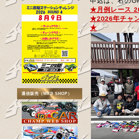
申込は、右のO
★月例レース 2
★2026年チ
★
通信販売（WEB SHOP）