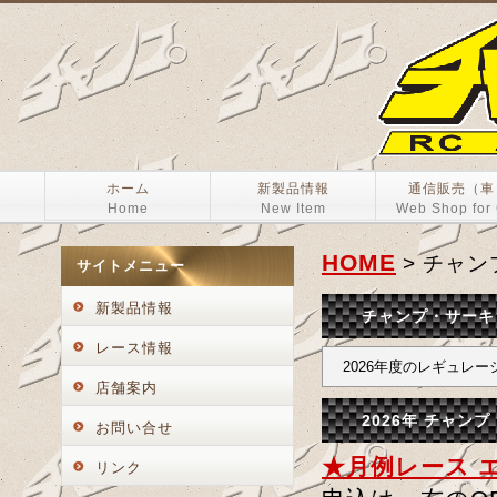
ホーム
新製品情報
通信販売（車
Home
New Item
Web Shop for
HOME
> チャン
サイトメニュー
新製品情報
チャンプ・サーキ
レース情報
2026年度のレギュレ
店舗案内
2026年 チャン
お問い合せ
★月例レース 
リンク