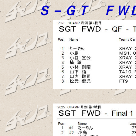
Ｓ－ＧＴ ＦＷ