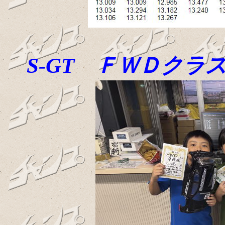
S-GT ＦＷＤク