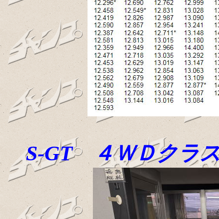
S-GT ４ＷＤク