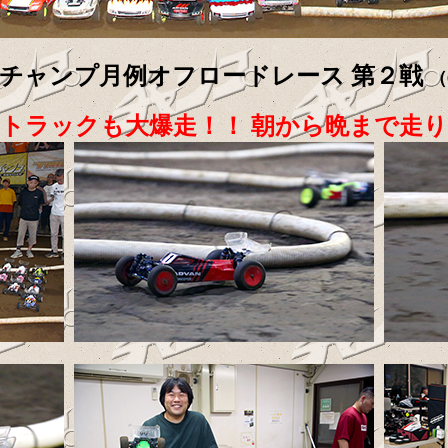
6年 チャンプ月例オフロードレース 第２戦
（
トラックも大爆走！！ 朝から晩まで走